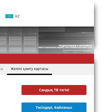
KZ
ты
Желіні қамту картасы
Сандық ТВ тегін!
Тәсілдері, байланыс