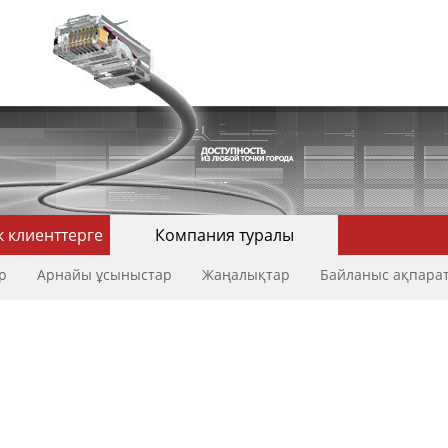
к клиенттерге
Компания туралы
р
Арнайы ұсыныстар
Жаңалықтар
Байланыс ақпара