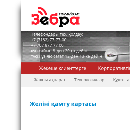
Телефондары тех. қолдау:
+7 (7182) 77-77-00
+7 707 877 77 00
күн сайын 8-ден 20-ға дейін
түскі үзіліс сағат 12-ден 13-ке дейін
Жекеше клиенттерге
Корпоративті
Жалпы ақпарат
Технологиялар
Құжатта
Желіні қамту картасы